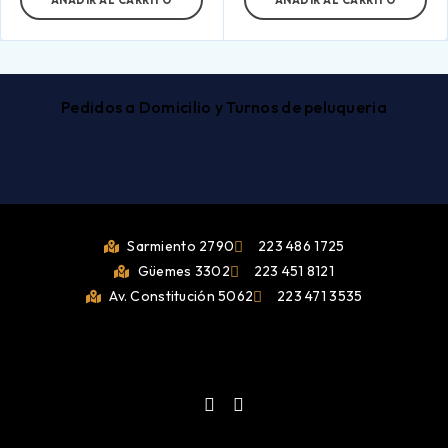
AÑADIR AL CARRITO
AÑADIR AL CARRITO
Pedidos a Domicilio y Turnos de peluqueria
Sarmiento 2790
223 486 1725
Güemes 3302
223 451 8121
Av. Constitución 5062
223 471 3535