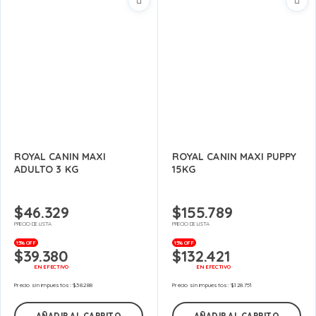
ROYAL CANIN MAXI
ROYAL CANIN MAXI PUPPY
ADULTO 3 KG
15KG
$
46.329
$
155.789
PRECIO DE LISTA
PRECIO DE LISTA
15% OFF
15% OFF
$
39.380
$
132.421
EN EFECTIVO
EN EFECTIVO
Precio sin impuestos:
$
38.288
Precio sin impuestos:
$
128.751