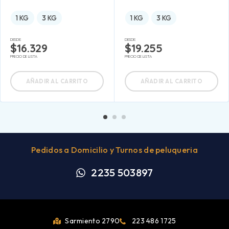
1 KG
3 KG
1 KG
3 KG
DESDE:
DESDE:
$
16.329
$
19.255
PRECIO DE LISTA
PRECIO DE LISTA
AÑADIR AL CARRITO
AÑADIR AL CARRITO
Pedidos a Domicilio y Turnos de peluqueria
2235 503897
Sarmiento 2790
223 486 1725