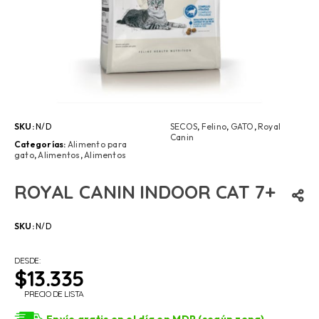
SKU:
N/D
SECOS
,
Felino
,
GATO
,
Royal
Canin
Categorías:
Alimento para
gato
,
Alimentos
,
Alimentos
ROYAL CANIN INDOOR CAT 7+
SKU:
N/D
DESDE:
$
13.335
PRECIO DE LISTA
Envío gratis en el día en MDP (según zona)