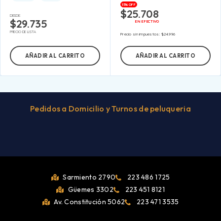
15% OFF
$
25.708
DESDE:
$
29.735
EN EFECTIVO
PRECIO DE LISTA
Precio sin impuestos:
$
24.996
AÑADIR AL CARRITO
AÑADIR AL CARRITO
Pedidos a Domicilio y Turnos de peluqueria
Sarmiento 2790
223 486 1725
Güemes 3302
223 451 8121
Av. Constitución 5062
223 471 3535