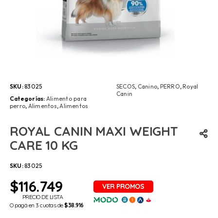
SKU:
83025
SECOS
,
Canino
,
PERRO
,
Royal
Canin
Categorías:
Alimento para
perro
,
Alimentos
,
Alimentos
ROYAL CANIN MAXI WEIGHT
CARE 10 KG
SKU:
83025
$
116.749
PRECIO DE LISTA
O pagá en 3 cuotas de
$38.916