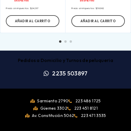
EN EFECTIVO
EN EFECTIVO
Precio sin impuestos:
$
24.297
Precio sin impuestos:
$
30.082
AÑADIR AL CARRITO
AÑADIR AL CARRITO
Pedidos a Domicilio y Turnos de peluqueria
2235 503897
Sarmiento 2790
223 486 1725
Güemes 3302
223 451 8121
Av. Constitución 5062
223 471 3535