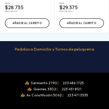
DESDE:
DESDE:
$
28.735
$
29.375
PRECIO DE LISTA
PRECIO DE LISTA
AÑADIR AL CARRITO
AÑADIR AL CARRITO
Pedidos a Domicilio y Turnos de peluqueria
Sarmiento 2790
223 486 1725
Güemes 3302
223 451 8121
Av. Constitución 5062
223 471 3535