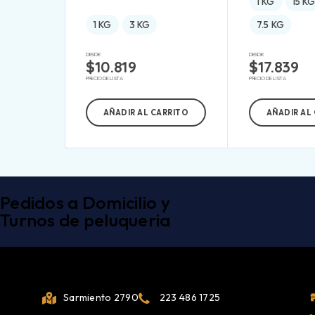
1 KG
15 K
1 KG
3 KG
7.5 KG
DESDE:
DESDE:
$
10.819
$
17.839
PRECIO DE LISTA
PRECIO DE LISTA
AÑADIR AL CARRITO
AÑADIR AL
Pedidos a Domicilio y
Turnos de peluqueria
Sarmiento 2790
223 486 1725