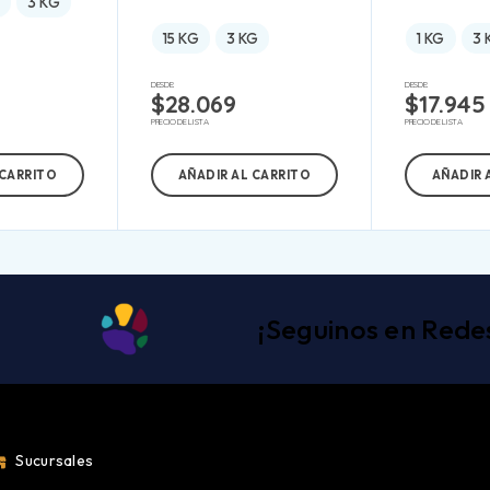
G
3 KG
15 KG
3 KG
1 KG
3 
DESDE:
DESDE:
$
28.069
$
17.945
PRECIO DE LISTA
PRECIO DE LISTA
 CARRITO
AÑADIR AL CARRITO
AÑADIR 
¡Seguinos en Rede
Sucursales