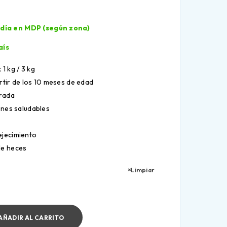
l día en MDP (según zona)
aís
1 kg / 3 kg
rtir de los 10 meses de edad
brada
ones saludables
ejecimiento
de heces
Limpiar
AÑADIR AL CARRITO