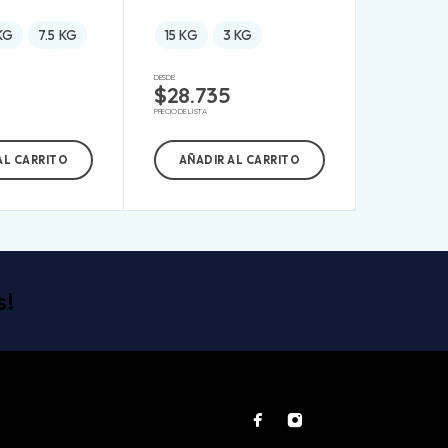
KG
7.5 KG
15 KG
3 KG
DESDE:
$
28.735
PRECIO DE LISTA
AL CARRITO
AÑADIR AL CARRITO
s!