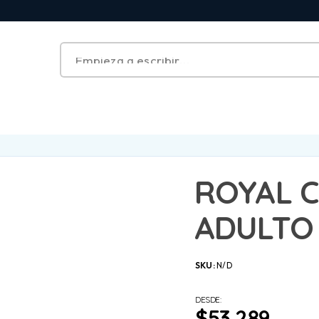
ROYAL C
ADULTO
SKU:
N/D
DESDE:
$
53.289