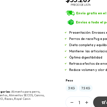
PRECIO DE LISTA
Envío gratis en e
Envíos a todo el p
Presentación: Envases x 
Perros de raza Pug a pa
Dieta completa y equili
Mantiene las articulaci
Óptima digestibilidad
Retrasa efectos de env
Reduce volumen y olor 
Peso
3 KG
7.5 KG
gorías:
Alimento para perro
,
entos
,
Alimentos SECOS
,
Canino
,
RO
,
Razas
,
Royal Canin