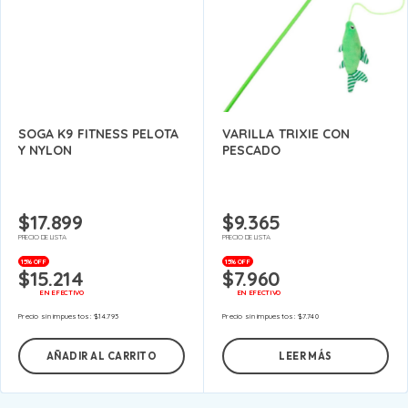
SOGA K9 FITNESS PELOTA
VARILLA TRIXIE CON
Y NYLON
PESCADO
$
17.899
$
9.365
PRECIO DE LISTA
PRECIO DE LISTA
15% OFF
15% OFF
$
15.214
$
7.960
EN EFECTIVO
EN EFECTIVO
Precio sin impuestos:
$
14.793
Precio sin impuestos:
$
7.740
AÑADIR AL CARRITO
LEER MÁS