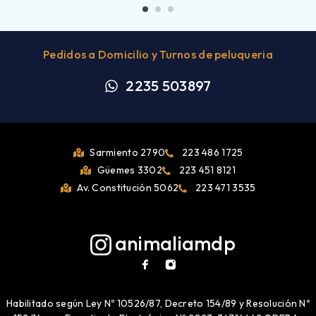
Pedidos a Domicilio y Turnos de peluqueria
2235 503897
Sarmiento 2790
223 486 1725
Güemes 3302
223 451 8121
Av. Constitución 5062
223 471 3535
animaliamdp
Habilitado según Ley Nº 10526/87, Decreto 154/89 y Resolución Nº