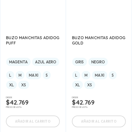
BUZO MANCHITAS ADIDOG
BUZO MANCHITAS ADIDOG
PUFF
GOLD
MAGENTA
AZUL AERO
GRIS
NEGRO
L
M
MAXI
S
L
M
MAXI
S
XL
XS
XL
XS
DESDE:
DESDE:
$
42.769
$
42.769
PRECIO DE LISTA
PRECIO DE LISTA
AÑADIR AL CARRITO
AÑADIR AL CARRITO