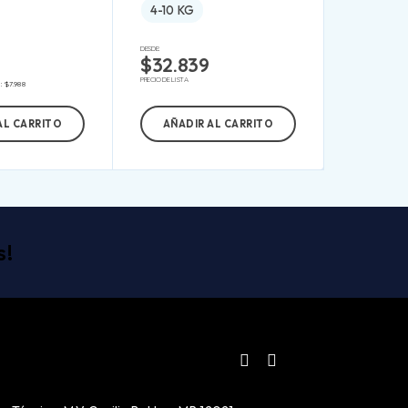
4-10 KG
DESDE:
$
32.839
PRECIO DE LISTA
s:
$
7.988
AL CARRITO
AÑADIR AL CARRITO
s!