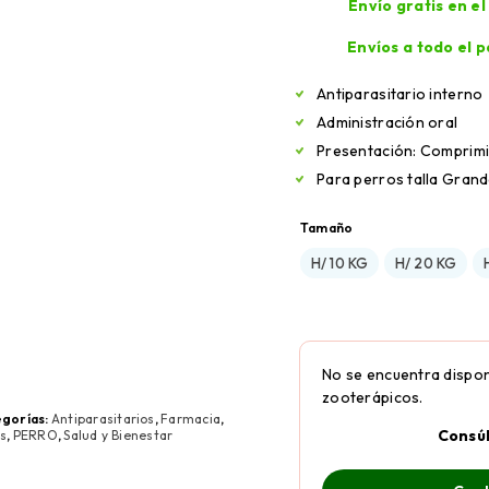
Envío gratis en e
Envíos a todo el p
Antiparasitario interno
Administración oral
Presentación: Comprim
Para perros talla Grand
Tamaño
H/ 10 KG
H/ 20 KG
No se encuentra dispon
zooterápicos.
gorías:
Antiparasitarios
,
Farmacia
,
Consú
s
,
PERRO
,
Salud y Bienestar