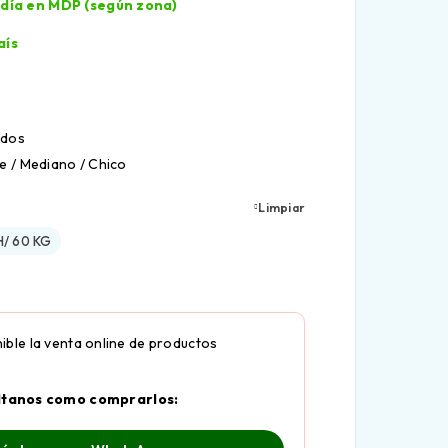
l día en MDP (según zona)
aís
idos
e / Mediano / Chico
Limpiar
H/ 60 KG
ible la venta online de productos
ltanos como comprarlos: