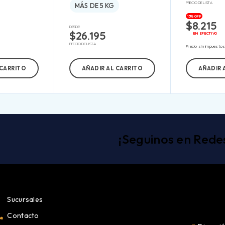
PRECIO DE LISTA
MÁS DE 5 KG
15% OFF
$
8.215
DESDE:
$
26.195
EN EFECTIVO
PRECIO DE LISTA
Precio sin impuesto
 CARRITO
AÑADIR AL CARRITO
AÑADIR 
¡Seguinos en Rede
Sucursales
Contacto