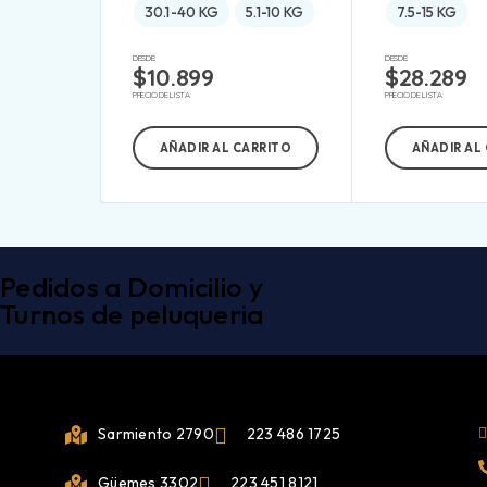
30.1-40 KG
5.1-10 KG
7.5-15 KG
DESDE:
DESDE:
$
10.899
$
28.289
PRECIO DE LISTA
PRECIO DE LISTA
AÑADIR AL CARRITO
AÑADIR AL
Pedidos a Domicilio y
Turnos de peluqueria
Sarmiento 2790
223 486 1725
Güemes 3302
223 451 8121