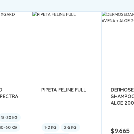
O
PIPETA FELINE FULL
DERMOSE
PECTRA
SHAMPOO
ALOE 200
15-30 KG
30-60 KG
1-2 KG
2-5 KG
$
9.665