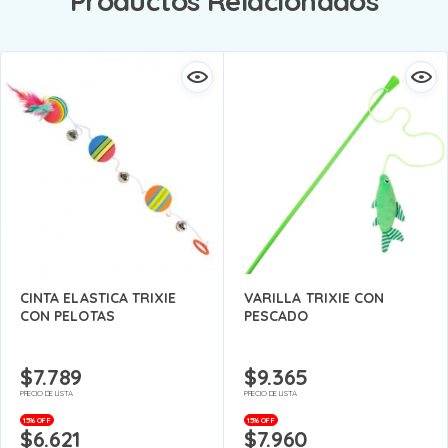
Productos Relacionados
CINTA ELASTICA TRIXIE
VARILLA TRIXIE CON
CON PELOTAS
PESCADO
$
7.789
$
9.365
PRECIO DE LISTA
PRECIO DE LISTA
15% OFF
15% OFF
$
6.621
$
7.960