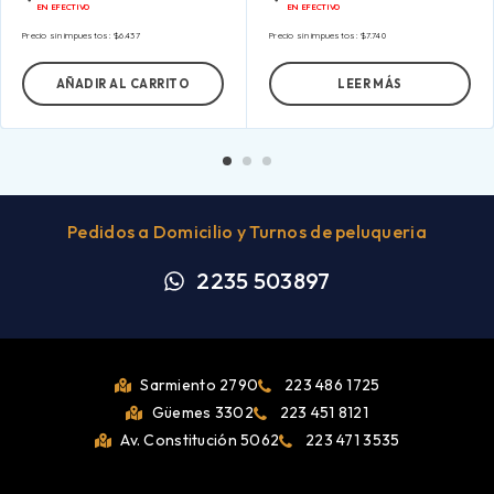
EN EFECTIVO
EN EFECTIVO
Precio sin impuestos:
$
6.437
Precio sin impuestos:
$
7.740
AÑADIR AL CARRITO
LEER MÁS
Pedidos a Domicilio y Turnos de peluqueria
2235 503897
Sarmiento 2790
223 486 1725
Güemes 3302
223 451 8121
Av. Constitución 5062
223 471 3535