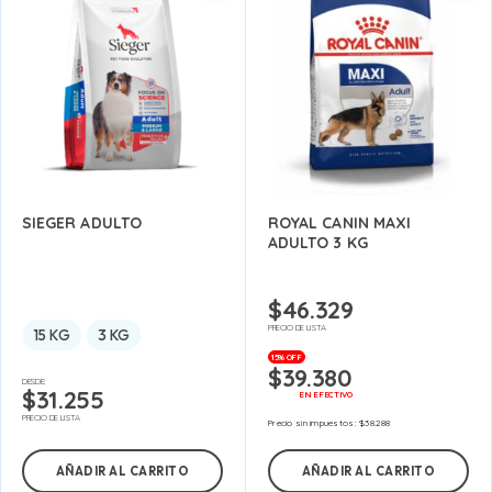
SIEGER ADULTO
ROYAL CANIN MAXI
ADULTO 3 KG
$
46.329
PRECIO DE LISTA
15 KG
3 KG
15% OFF
$
39.380
DESDE:
$
31.255
EN EFECTIVO
PRECIO DE LISTA
Precio sin impuestos:
$
38.288
AÑADIR AL CARRITO
AÑADIR AL CARRITO