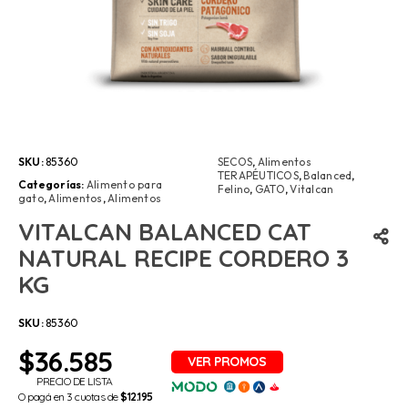
SKU:
85360
SECOS
,
Alimentos
TERAPÉUTICOS
,
Balanced
,
Categorías:
Alimento para
Felino
,
GATO
,
Vitalcan
gato
,
Alimentos
,
Alimentos
VITALCAN BALANCED CAT
NATURAL RECIPE CORDERO 3
KG
SKU:
85360
$
36.585
PRECIO DE LISTA
O pagá en 3 cuotas de
$12.195