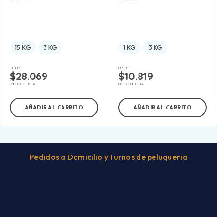
15 KG
3 KG
1 KG
3 KG
DESDE:
DESDE:
$
28.069
$
10.819
PRECIO DE LISTA
PRECIO DE LISTA
AÑADIR AL CARRITO
AÑADIR AL CARRITO
Pedidos a Domicilio y Turnos de peluqueria