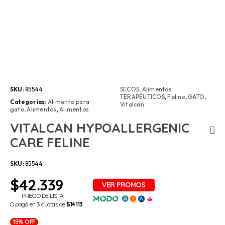
SKU:
85544
SECOS
,
Alimentos
TERAPÉUTICOS
,
Felino
,
GATO
,
Categorías:
Alimento para
Vitalcan
gato
,
Alimentos
,
Alimentos
VITALCAN HYPOALLERGENIC
CARE FELINE
SKU:
85544
$
42.339
PRECIO DE LISTA
O pagá en 3 cuotas de
$14.113
15% OFF