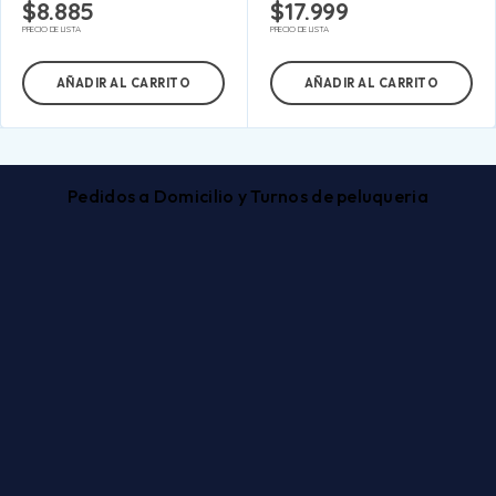
$
8.885
$
17.999
PRECIO DE LISTA
PRECIO DE LISTA
AÑADIR AL CARRITO
AÑADIR AL CARRITO
Pedidos a Domicilio y Turnos de peluqueria