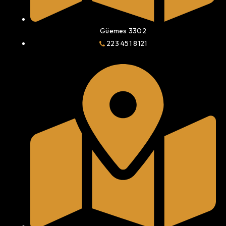
Güemes 3302
223 451 8121