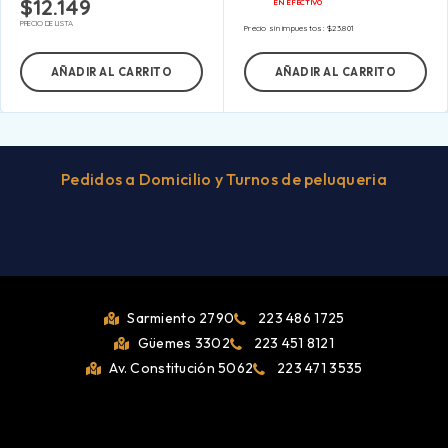
$
12.149
EN EFECTIVO
PRECIO DE LISTA
Precio sin impuestos:
$
23.801
AÑADIR AL CARRITO
AÑADIR AL CARRITO
Pedidos a Domicilio y Turnos de peluqueria
Sarmiento 2790
223 486 1725
Güemes 3302
223 451 8121
Av. Constitución 5062
223 471 3535