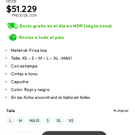
DESDE:
$
51.229
PRECIO DE LISTA
Envío gratis en el día en MDP (según zona)
Envíos a todo el país
Material: Frisa lisa
Talle: XS – S – M – L – XL -MAXI
Con estampa
Cintas a tono
Capucha
Color: Rojo y negro
En las fotos encontrará la tabla de talles
Limpiar
Talle
L
M
MAXI
S
XL
XS