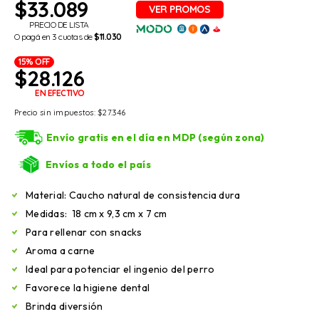
$
33.089
PRECIO DE LISTA
O pagá en 3 cuotas de
$11.030
15% OFF
$
28.126
EN EFECTIVO
Precio sin impuestos:
$
27.346
Envío gratis en el día en MDP (según zona)
Envíos a todo el país
Material: Caucho natural de consistencia dura
Medidas: 18 cm x 9,3 cm x 7 cm
Para rellenar con snacks
Aroma a carne
Ideal para potenciar el ingenio del perro
Favorece la higiene dental
Brinda diversión