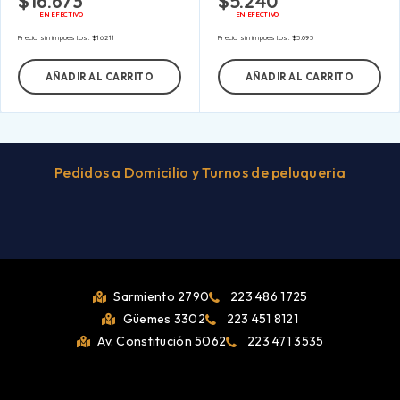
$
16.673
$
5.240
EN EFECTIVO
EN EFECTIVO
Precio sin impuestos:
$
16.211
Precio sin impuestos:
$
5.095
AÑADIR AL CARRITO
AÑADIR AL CARRITO
Pedidos a Domicilio y Turnos de peluqueria
Sarmiento 2790
223 486 1725
Güemes 3302
223 451 8121
Av. Constitución 5062
223 471 3535