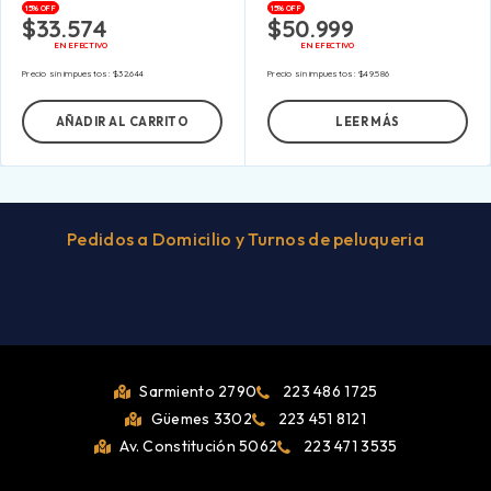
15% OFF
15% OFF
$
33.574
$
50.999
EN EFECTIVO
EN EFECTIVO
Precio sin impuestos:
$
32.644
Precio sin impuestos:
$
49.586
AÑADIR AL CARRITO
LEER MÁS
Pedidos a Domicilio y Turnos de peluqueria
Sarmiento 2790
223 486 1725
Güemes 3302
223 451 8121
Av. Constitución 5062
223 471 3535