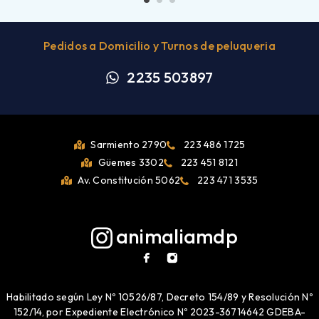
Pedidos a Domicilio y Turnos de peluqueria
2235 503897
Sarmiento 2790
223 486 1725
Güemes 3302
223 451 8121
Av. Constitución 5062
223 471 3535
animaliamdp
Habilitado según Ley Nº 10526/87, Decreto 154/89 y Resolución Nº
152/14, por Expediente Electrónico Nº 2023-36714642 GDEBA-