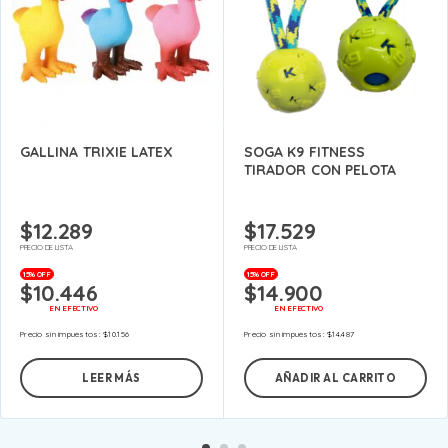
GALLINA TRIXIE LATEX
SOGA K9 FITNESS
TIRADOR CON PELOTA
$
12.289
$
17.529
PRECIO DE LISTA
PRECIO DE LISTA
15% OFF
15% OFF
$
10.446
$
14.900
EN EFECTIVO
EN EFECTIVO
Precio sin impuestos:
$
10.156
Precio sin impuestos:
$
14.487
LEER MÁS
AÑADIR AL CARRITO