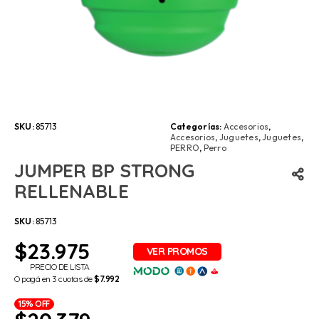
SKU:
85713
Categorías:
Accesorios
,
Accesorios
,
Juguetes
,
Juguetes
,
PERRO
,
Perro
JUMPER BP STRONG
RELLENABLE
SKU:
85713
$
23.975
PRECIO DE LISTA
O pagá en 3 cuotas de
$7.992
15% OFF