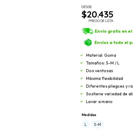
DESDE:
$
20.435
PRECIO DE LISTA
Envío gratis en e
Envíos a todo el p
Material: Goma
Tamaños: S-M / L
Dos ventosas
Máxima flexibilidad
Diferentes pliegues y r
Sostiene variedad de a
Lavar a mano
Medidas
L
S-M