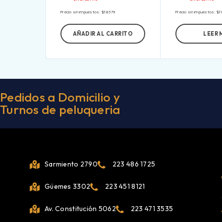
Precio sin impuestos:
$
18.379
Precio sin impuestos:
$
1
AÑADIR AL CARRITO
LEER 
Pedidos a Domicilio y
Turnos de peluqueria
Sarmiento 2790
223 486 1725
Güemes 3302
223 451 8121
Av. Constitución 5062
223 471 3535