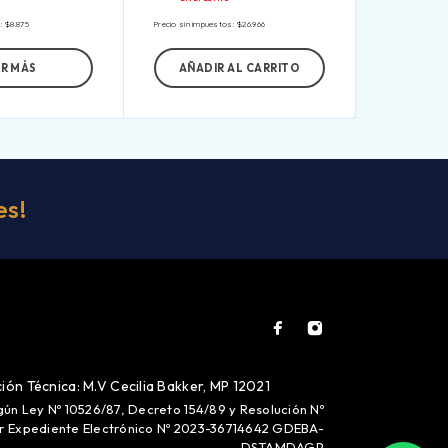
s:
$
8.875
Precio sin impuestos:
$
26.966
ER MÁS
AÑADIR AL CARRITO
es!
ión Técnica: M.V Cecilia Bakker, MP 12021
gún Ley Nº 10526/87, Decreto 154/89 y Resolución Nº
or Expediente Electrónico Nº 2023-36714642 GDEBA-
DSTAMDAGP