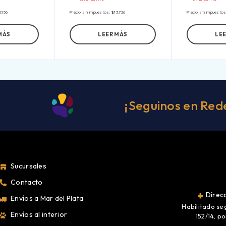
0.156
Precio sin impuestos:
$
13.726
Precio sin impuesto
MÁS
LEER MÁS
LE
¡Seguinos en Red
Sucursales
Contacto
Direcc
Envíos a Mar del Plata
Habilitado se
Envíos al interior
152/14, p