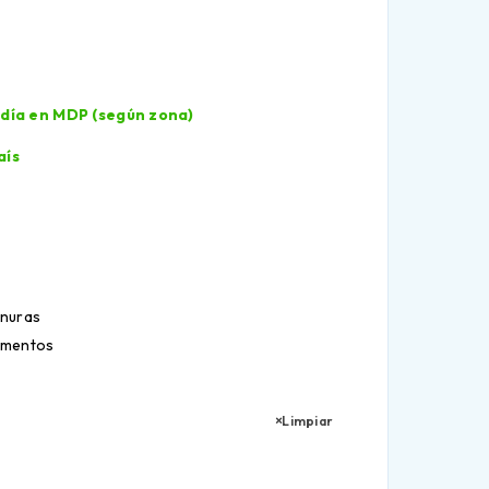
l día en MDP (según zona)
aís
anuras
limentos
Limpiar