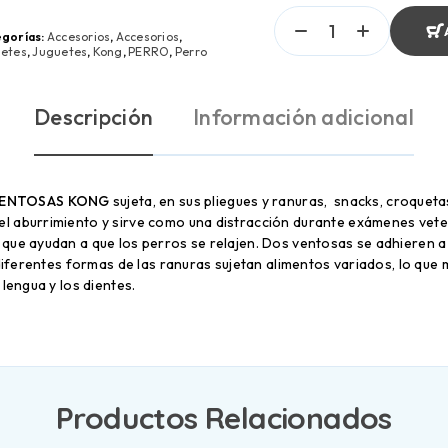
gorías:
Accesorios
,
Accesorios
,
etes
,
Juguetes
,
Kong
,
PERRO
,
Perro
Descripción
Información adicional
VENTOSAS KONG
sujeta, en sus pliegues y ranuras, snacks, croqueta
l aburrimiento y sirve como una distracción durante exámenes veter
que ayudan a que los perros se relajen. Dos ventosas se adhieren a
 diferentes formas de las ranuras sujetan alimentos variados, lo que 
 lengua y los dientes.
Productos Relacionados