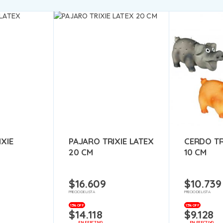
IXIE
PAJARO TRIXIE LATEX
CERDO TR
20 CM
10 CM
$
16.609
$
10.739
PRECIO DE LISTA
PRECIO DE LISTA
15% OFF
15% OFF
$
14.118
$
9.128
EN EFECTIVO
EN EFECTIVO