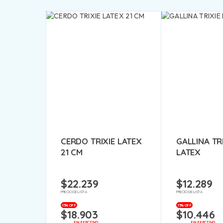
CERDO TRIXIE LATEX
GALLINA TR
21 CM
LATEX
$
22.239
$
12.289
PRECIO DE LISTA
PRECIO DE LISTA
15% OFF
15% OFF
$
18.903
$
10.446
EN EFECTIVO
EN EFECTIVO