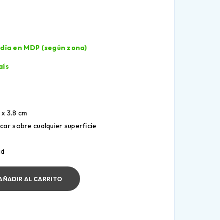
l día en MDP (según zona)
aís
 x 3.8 cm
ar sobre cualquier superficie
ad
AÑADIR AL CARRITO