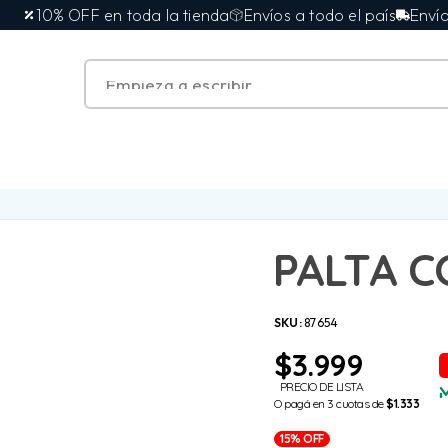
10% OFF en toda la tienda
Envíos a todo el país
Envíos en
PALTA C
SKU:
87654
$
3.999
PRECIO DE LISTA
O pagá en 3 cuotas de
$1.333
15% OFF