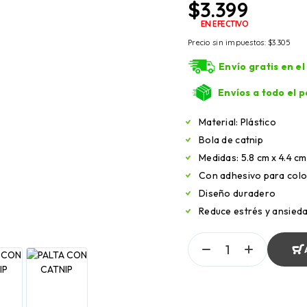
$
3.399
EN EFECTIVO
Precio sin impuestos:
$
3.305
Envío gratis en e
Envíos a todo el p
Material: Plástico
Bola de catnip
Medidas: 5.8 cm x 4.4 cm
Con adhesivo para coloc
Diseño duradero
Reduce estrés y ansied