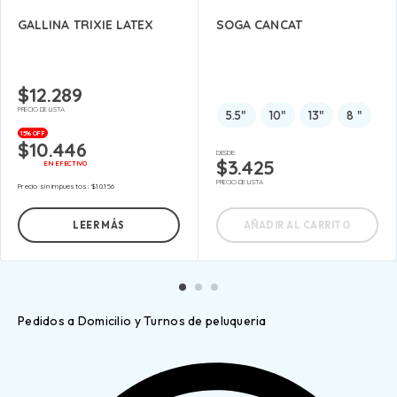
GALLINA TRIXIE LATEX
SOGA CANCAT
$
12.289
PRECIO DE LISTA
5.5"
10"
13"
8 "
15% OFF
$
10.446
DESDE:
$
3.425
EN EFECTIVO
PRECIO DE LISTA
Precio sin impuestos:
$
10.156
LEER MÁS
AÑADIR AL CARRITO
Pedidos a Domicilio y Turnos de peluqueria