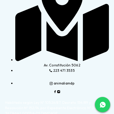
Av. Constitución 5062
223 471 3535
animaliamdp
Habilitado según Ley Nº 10526/87, Decreto 154/89 y
Resolución Nº 152/14, por Expediente Electrónico Nº 2023-
36714642 GDEBA-DSTAMDAGP