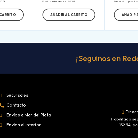
2.379
Precio sin impuestos:
$
5.189
Precio sin impuesto
 CARRITO
AÑADIR AL CARRITO
AÑADIR 
¡Seguinos en Red
Sucursales
Contacto
Direcc
Envíos a Mar del Plata
Habilitado se
Envíos al interior
152/14, p