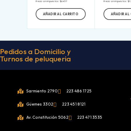
Precio sin impuestos:
$
6.437
Precio sin impuestos:
$
1
AÑADIR AL CARRITO
AÑADIR AL
Pedidos a Domicilio y
Turnos de peluqueria
Sarmiento 2790
223 486 1725
Güemes 3302
223 451 8121
Av. Constitución 5062
223 471 3535