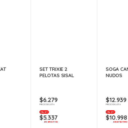
CAT
SET TRIXIE 2
SOGA CA
PELOTAS SISAL
NUDOS
$
6.279
$
12.939
PRECIO DE LISTA
PRECIO DE LISTA
15% OFF
15% OFF
$
5.337
$
10.998
EN EFECTIVO
EN EFECTIVO