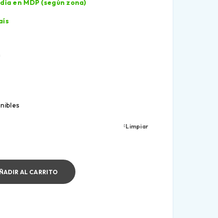
l día en MDP (según zona)
aís
m
nibles
Limpiar
ÑADIR AL CARRITO