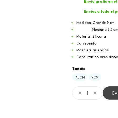
Envío gratis en e
Envíos a todo el p
Medidas: Grande 9 cm
Mediana 7.5 c
Material: Silicona
Con sonido
Masajea las encías
Consultar colores dispo
Tamaño
7.5CM
9CM
A