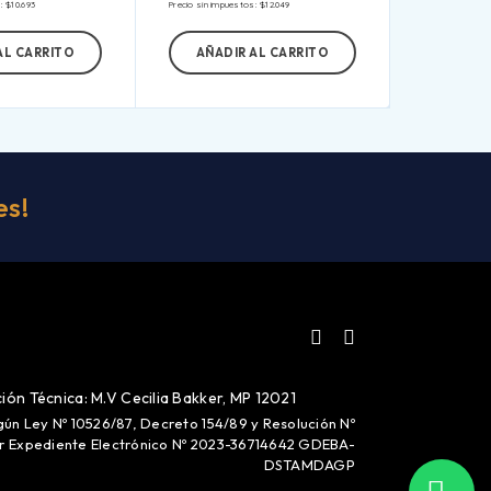
s:
$
10.693
Precio sin impuestos:
$
12.049
AL CARRITO
AÑADIR AL CARRITO
es!
ión Técnica: M.V Cecilia Bakker, MP 12021
gún Ley Nº 10526/87, Decreto 154/89 y Resolución Nº
or Expediente Electrónico Nº 2023-36714642 GDEBA-
DSTAMDAGP