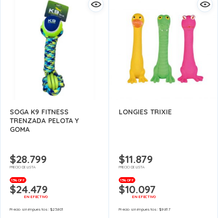
SOGA K9 FITNESS
LONGIES TRIXIE
TRENZADA PELOTA Y
GOMA
$
28.799
$
11.879
PRECIO DE LISTA
PRECIO DE LISTA
15% OFF
15% OFF
$
24.479
$
10.097
EN EFECTIVO
EN EFECTIVO
Precio sin impuestos:
$
23.801
Precio sin impuestos:
$
9.817