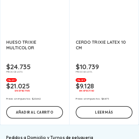
HUESO TRIXIE
CERDO TRIXIE LATEX 10
MULTICOLOR
CM
$
24.735
$
10.739
PRECIO DE LISTA
PRECIO DE LISTA
15% OFF
15% OFF
$
21.025
$
9.128
EN EFECTIVO
EN EFECTIVO
Precio sin impuestos:
$
20.442
Precio sin impuestos:
$
8.875
AÑADIR AL CARRITO
LEER MÁS
Pedidos a Domicilio y Turnos de peluqueria