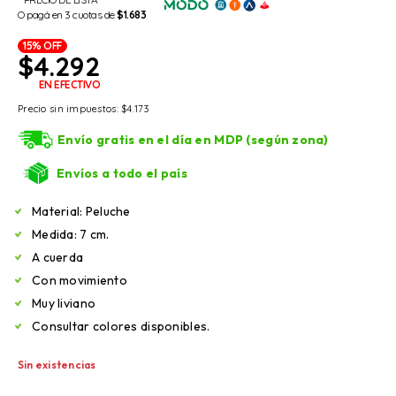
O pagá en 3 cuotas de
$1.683
15% OFF
$
4.292
EN EFECTIVO
Precio sin impuestos:
$
4.173
Envío gratis en el día en MDP (según zona)
Envíos a todo el país
Material: Peluche
Medida: 7 cm.
A cuerda
Con movimiento
Muy liviano
Consultar colores disponibles.
Sin existencias