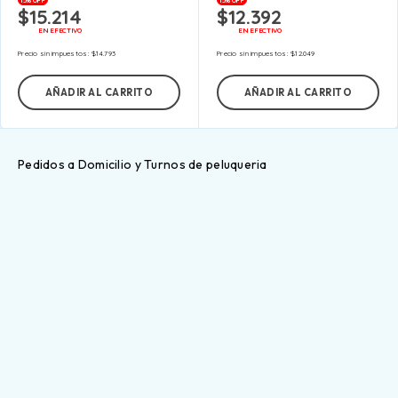
15% OFF
15% OFF
$
15.214
$
12.392
EN EFECTIVO
EN EFECTIVO
Precio sin impuestos:
$
14.793
Precio sin impuestos:
$
12.049
AÑADIR AL CARRITO
AÑADIR AL CARRITO
Pedidos a Domicilio y Turnos de peluqueria