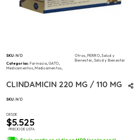
SKU:
N/D
Otros
,
PERRO
,
Salud y
Bienestar
,
Salud y Bienestar
Categorías:
Farmacia
,
GATO
,
Medicamentos
,
Medicamentos
,
CLINDAMICIN 220 MG / 110 MG
SKU:
N/D
DESDE:
$
5.525
PRECIO DE LISTA
Envío gratis en el día en MDP (según zona)