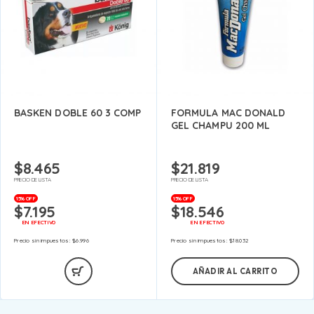
BASKEN DOBLE 60 3 COMP
FORMULA MAC DONALD
GEL CHAMPU 200 ML
$
8.465
$
21.819
PRECIO DE LISTA
PRECIO DE LISTA
15% OFF
15% OFF
$
7.195
$
18.546
EN EFECTIVO
EN EFECTIVO
Precio sin impuestos:
$
6.996
Precio sin impuestos:
$
18.032
AÑADIR AL CARRITO