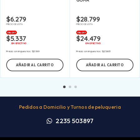
GOMA
$
6.279
$
28.799
PRECIO DE LISTA
PRECIO DE LISTA
15% OFF
15% OFF
$
5.337
$
24.479
EN EFECTIVO
EN EFECTIVO
Precio sin impuestos:
$
5.189
Precio sin impuestos:
$
23.801
AÑADIR AL CARRITO
AÑADIR AL CARRITO
Pedidos a Domicilio y Turnos de peluqueria
2235 503897